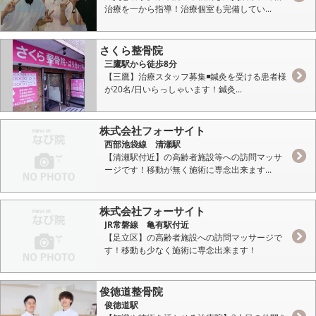
治療を一から指導！治療個室も完備してい...
さくら整骨院
三鷹駅から徒歩8分
【三鷹】治療スタッフ募集◾️鍼灸を受ける患者様
が20名/日いらっしゃいます！鍼灸...
株式会社フォーサイト
西部池袋線 清瀬駅
【清瀬駅付近】の高齢者施設等への訪問マッサ
ージです！移動が無く施術に専念出来ます...
株式会社フォーサイト
JR常磐線 亀有駅付近
【足立区】の高齢者施設への訪問マッサージで
す！移動も少なく施術に専念出来ます！
俊徳道整骨院
俊徳道駅