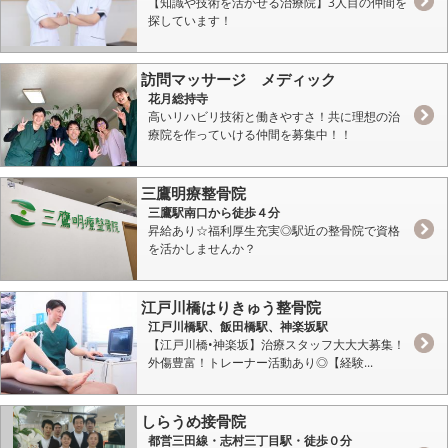
【知識や技術を活かせる治療院】3人目の仲間を
探しています！
訪問マッサージ メディック
花月総持寺
高いリハビリ技術と働きやすさ！共に理想の治
療院を作っていける仲間を募集中！！
三鷹明療整骨院
三鷹駅南口から徒歩４分
昇給あり☆福利厚生充実◎駅近の整骨院で資格
を活かしませんか？
江戸川橋はりきゅう整骨院
江戸川橋駅、飯田橋駅、神楽坂駅
【江戸川橋•神楽坂】治療スタッフ大大大募集！
外傷豊富！トレーナー活動あり◎【経験...
しらうめ接骨院
都営三田線・志村三丁目駅・徒歩０分