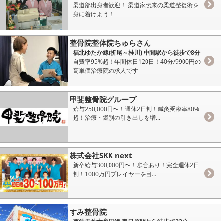
柔道部出身者歓迎！ 柔道家伝来の柔道整復術を
身に着けよう！
整骨院整体院ちゅらさん
福北ゆたか線(折尾～桂川) 中間駅から徒歩で8分
自費率95%超！年間休日120日！40分/9900円の
高単価治療院の求人です
甲斐整骨院グループ
給与250,000円〜！週休2日制！鍼灸受療率80%
超！治療・鑑別の引き出しを増...
株式会社SKK next
新卒給与300,000円〜！歩合あり！完全週休2日
制！1000万円プレイヤーを目...
すみ整骨院