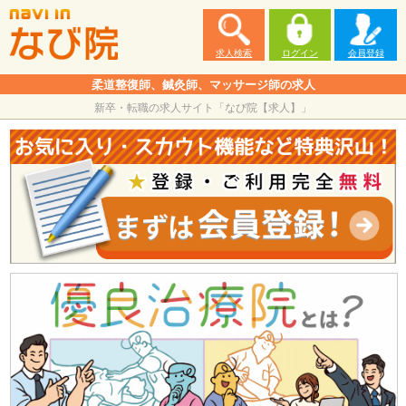
求人検索
ログイン
会員登録
柔道整復師、鍼灸師、マッサージ師の求人
新卒・転職の求人サイト「なび院【求人】」