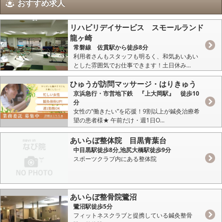
おすすめ求人
リハビリデイサービス スモールランド
龍ヶ崎
常磐線 佐貫駅から徒歩8分
利用者さんもスタッフも明るく、和気あいあい
とした雰囲気でお仕事できます！土日休み...
ひゅうが訪問マッサージ・はりきゅう
京浜急行・市営地下鉄 『上大岡駅』 徒歩10
分
女性の“働きたい”を応援！9割以上が鍼灸治療希
望の患者様★ 午前だけ・週1日O...
あいらぼ整体院 目黒青葉台
中目黒駅徒歩8分,池尻大橋駅徒歩9分
スポーツクラブ内にある整体院
あいらぼ整骨院鷺沼
鷺沼駅徒歩5分
フィットネスクラブと提携している鍼灸整骨