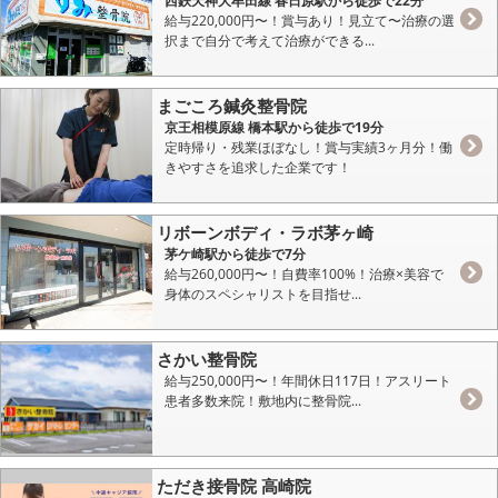
西鉄天神大牟田線 春日原駅から徒歩で22分
給与220,000円〜！賞与あり！見立て〜治療の選
択まで自分で考えて治療ができる...
まごころ鍼灸整骨院
京王相模原線 橋本駅から徒歩で19分
定時帰り・残業ほぼなし！賞与実績3ヶ月分！働
きやすさを追求した企業です！
リボーンボディ・ラボ茅ヶ崎
茅ケ崎駅から徒歩で7分
給与260,000円〜！自費率100%！治療×美容で
身体のスペシャリストを目指せ...
さかい整骨院
給与250,000円〜！年間休日117日！アスリート
患者多数来院！敷地内に整骨院...
ただき接骨院 高崎院