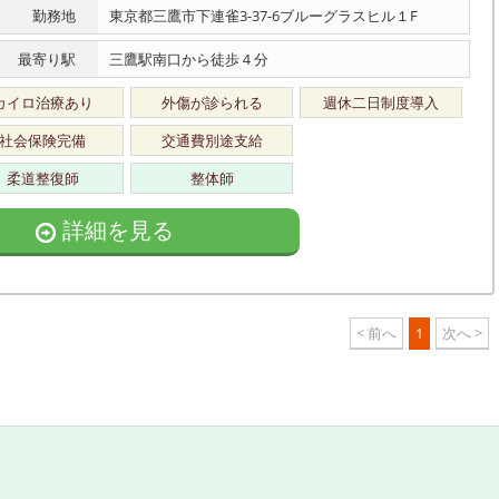
勤務地
東京都三鷹市下連雀3-37-6ブルーグラスヒル１F
最寄り駅
三鷹駅南口から徒歩４分
カイロ治療あり
外傷が診られる
週休二日制度導入
社会保険完備
交通費別途支給
柔道整復師
整体師
詳細を見る
< 前へ
1
次へ >