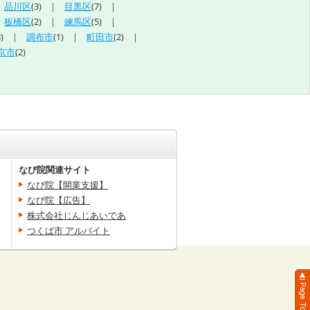
品川区
(3)
目黒区
(7)
板橋区
(2)
練馬区
(5)
)
調布市
(1)
町田市
(2)
京市
(2)
なび院関連サイト
なび院【開業支援】
なび院【広告】
株式会社じんじあいであ
つくば市 アルバイト