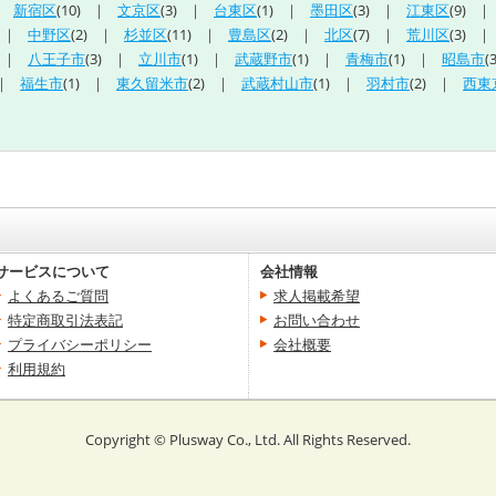
新宿区
(10)
文京区
(3)
台東区
(1)
墨田区
(3)
江東区
(9)
中野区
(2)
杉並区
(11)
豊島区
(2)
北区
(7)
荒川区
(3)
八王子市
(3)
立川市
(1)
武蔵野市
(1)
青梅市
(1)
昭島市
(3
福生市
(1)
東久留米市
(2)
武蔵村山市
(1)
羽村市
(2)
西東
サービスについて
会社情報
よくあるご質問
求人掲載希望
特定商取引法表記
お問い合わせ
プライバシーポリシー
会社概要
利用規約
Copyright
©
Plusway Co., Ltd. All Rights Reserved.