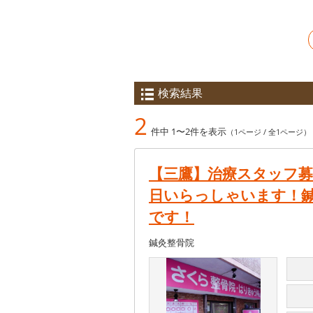
検索結果
2
件中 1〜2件を表示
（1ページ / 全1ページ）
【三鷹】治療スタッフ募集
日いらっしゃいます！
です！
鍼灸整骨院