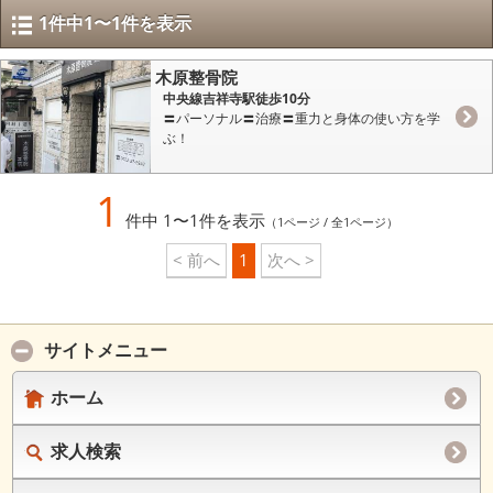
1件中1〜1件を表示
木原整骨院
中央線吉祥寺駅徒歩10分
〓パーソナル〓治療〓重力と身体の使い方を学
ぶ！
1
件中 1〜1件を表示
（1ページ / 全1ページ）
< 前へ
1
次へ >
サイトメニュー
ホーム
求人検索