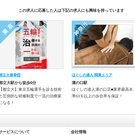
この求人に応募した人は下記の求人にも興味を持っています
都立大接骨院
ほぐしの達人 関東エリア
都立大駅から徒歩0分
溝の口駅
【都立大】東京五輪選手を診る技術
ほぐしの達人溝の口店■業界最高水
と圧倒的な研修制度で一流の治療家
準63％以上の歩合率を保証！
になる！
サービスについて
会社情報