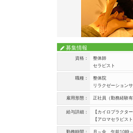
募集情報
資格：
整体師
セラピスト
職種：
整体院
リラクゼーションサ
雇用形態：
正社員（勤務経験有
給与詳細：
【カイロプラクター】
【アロマセラピスト】
勤務時間：
月～金 午前10時