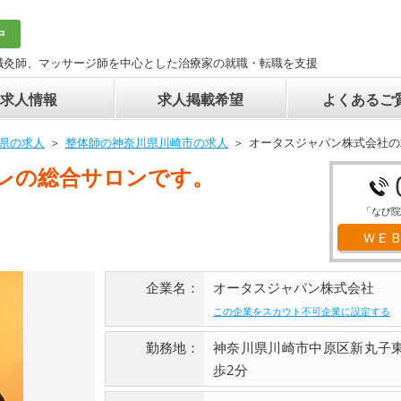
中
鍼灸師、マッサージ師を中心とした治療家の就職・転職を支援
求人情報
求人掲載希望
よくあるご
県の求人
整体師の神奈川県川崎市の求人
オータスジャパン株式会社の
レの総合サロンです。
「なび院
ＷＥ
企業名：
オータスジャパン株式会社
この企業をスカウト不可企業に設定する
勤務地：
神奈川県川崎市中原区新丸子
歩2分