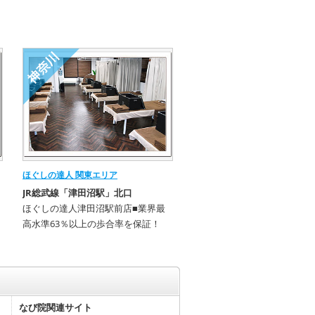
ほぐしの達人 関東エリア
JR総武線「津田沼駅」北口
ほぐしの達人津田沼駅前店■業界最
高水準63％以上の歩合率を保証！
なび院関連サイト