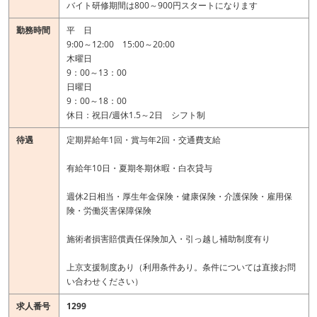
バイト研修期間は800～900円スタートになります
勤務時間
平 日
9:00～12:00 15:00～20:00
木曜日
9：00～13：00
日曜日
9：00～18：00
休日：祝日/週休1.5～2日 シフト制
待遇
定期昇給年1回・賞与年2回・交通費支給
有給年10日・夏期冬期休暇・白衣貸与
週休2日相当・厚生年金保険・健康保険・介護保険・雇用保
険・労働災害保障保険
施術者損害賠償責任保険加入・引っ越し補助制度有り
上京支援制度あり（利用条件あり。条件については直接お問
い合わせください）
求人番号
1299