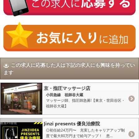
この求人に応募した人は下記の求人にも興味を持ってい
ます
京・指圧マッサージ店
小田急線 祖師谷大蔵
マッサージ師、指圧師急募!【東京・世田谷区・
祖師谷大蔵】
Jinzi presents 優良治療院
◎初任給24万円〜 充実したキャリアアップ制
度で最大80万円まで給与アップ！ 患...