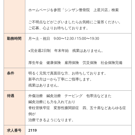
ホームページを参照「シンザン整骨院 上星川店」検索
ご不明点などがございましたらお気軽にご返答ください。
ご応募、心よりお待ちしております。
勤務時間
月〜土・祝日 9:00〜12:30 / 15:00〜19:30
※完全週2日制 年末年始 残業はありません。
厚生年金 健康保険 雇用保険 労災保険 社会保険完備
条件
明るく元気で真面目な方、お待ちしております。
新卒の方は一から丁寧にご指導します。
残業はありません。
待遇
外傷治療 鍼灸治療 テーピング 包帯法などまた
鍼灸治療にも力を入れており
脊柱管狭窄症 変形性膝関節症 四、五十肩などあらゆる症
例が
治療できるようになります。
求人番号
2119