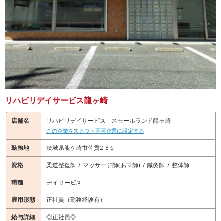
リハビリデイサービス龍ヶ崎
店舗名
リハビリデイサービス スモールランド龍ヶ崎
この企業をスカウト不可企業に設定する
勤務地
茨城県龍ケ崎市佐貫2-3-6
資格
柔道整復師
マッサージ師(あマ師)
鍼灸師
整体師
職種
デイサービス
雇用形態
正社員（勤務経験有）
給与詳細
◎正社員◎