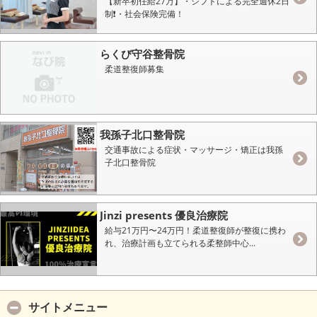
【新卒初任給27万】・シフトによる完全週休2日
制❗️・社会保険完備！
らくび守谷整骨院
柔道整復師募集
我孫子北口整骨院
交通事故による症状・マッサージ・矯正は我孫
子北口整骨院
Jinzi presents 優良治療院
給与21万円〜24万円！柔道整復師が整復に携わ
れ、治療計画も立てられる柔整師中心...
サイトメニュー