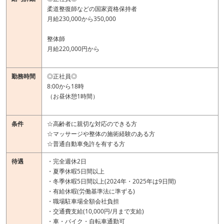
柔道整復師などの国家資格保持者
月給230,000から350,000
整体師
月給220,000円から
勤務時間
◎正社員◎
8:00から18時
（お昼休憩1時間）
条件
☆高齢者に親切な対応のできる方
☆マッサージや整体の施術経験のある方
☆普通自動車免許を有する方
待遇
・完全週休2日
・夏季休暇5日間以上
・冬季休暇5日間以上(2024年・2025年は9日間)
・有給休暇(労働基準法に準ずる)
・職場駐車場全額会社負担
・交通費支給(10,000円/月まで支給)
・車・バイク・自転車通勤可