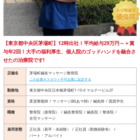
【東京都中央区茅場町】12時出社！平均給与29万円～＋賞
与年2回！大手の福利厚生、個人院のゴッドハンドを融合さ
せたの治療院です!
店舗名
茅場町鍼灸マッサージ整骨院
この企業をスカウト不可企業に設定する
勤務地
東京都中央区日本橋茅場町1-10-6 マルテービル2F
資格
柔道整復師
マッサージ師(あマ師)
鍼灸師
国資学生
職種
整骨院（接骨院）
鍼灸整骨院
鍼灸院
整体院
在宅マッサージ
雇用形態
正社員（新卒・未経験）
正社員（勤務経験有）
パート・アルバイト