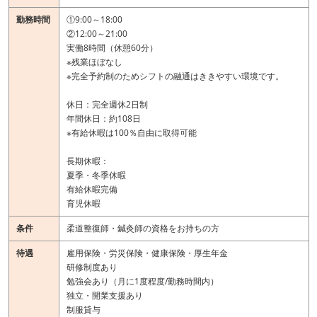
勤務時間
①9:00～18:00
②12:00～21:00
実働8時間（休憩60分）
※残業ほぼなし
※完全予約制のためシフトの融通はききやすい環境です。
休日：完全週休2日制
年間休日：約108日
※有給休暇は100％自由に取得可能
長期休暇：
夏季・冬季休暇
有給休暇完備
育児休暇
条件
柔道整復師・鍼灸師の資格をお持ちの方
待遇
雇用保険・労災保険・健康保険・厚生年金
研修制度あり
勉強会あり（月に1度程度/勤務時間内）
独立・開業支援あり
制服貸与