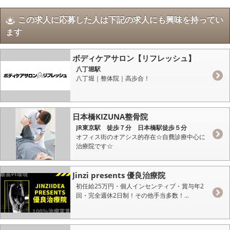
この求人に応募した人は下記の求人にも興味を持ってい
ます
ボディケアサロン【リフレッシュ】
八丁堀駅
八丁堀｜整体院｜高歩合！
日本橋KIZUNA整骨院
JR東京駅 徒歩７分 日本橋駅徒歩５分
オフィス街のオアシス的存在☆自費診療中心に
治療院です☆
Jinzi presents 優良治療院
初任給25万円・個人インセンティブ・賞与年2
回・完全週休2日制！その他手当多数！...