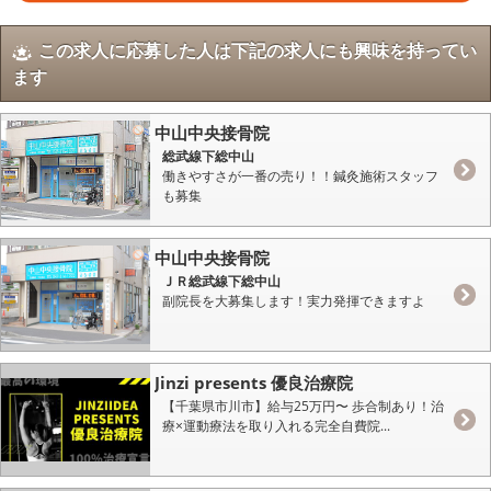
この求人に応募した人は下記の求人にも興味を持ってい
ます
中山中央接骨院
総武線下総中山
働きやすさが一番の売り！！鍼灸施術スタッフ
も募集
中山中央接骨院
ＪＲ総武線下総中山
副院長を大募集します！実力発揮できますよ
Jinzi presents 優良治療院
【千葉県市川市】給与25万円〜 歩合制あり！治
療×運動療法を取り入れる完全自費院...