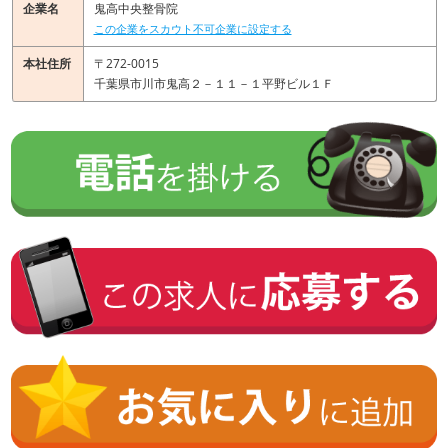
企業名
鬼高中央整骨院
この企業をスカウト不可企業に設定する
本社住所
〒272-0015
千葉県市川市鬼高２－１１－１平野ビル１Ｆ