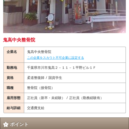
鬼高中央整骨院
企業名
鬼高中央整骨院
この企業をスカウト不可企業に設定する
勤務地
千葉県市川市鬼高２－１１－１平野ビル１Ｆ
資格
柔道整復師
国資学生
職種
整骨院（接骨院）
雇用形態
正社員（新卒・未経験）
正社員（勤務経験有）
給与詳細
交通費支給
ポイント