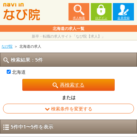
求人検索
ログイン
会員登録
北海道の求人一覧
新卒・転職の求人サイト「なび院【求人】」
なび院
北海道の求人
検索結果：5件
北海道
再検索する
または
検索条件を変更する
5件中1〜5件を表示