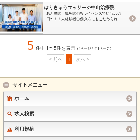
はりきゅうマッサージ中山治療院
あん摩師・鍼灸師のWライセンスで給与35万
円〜！！未経験者◎働き方にもこだわられ...
5
件中 1〜5件を表示
（1ページ / 全1ページ）
< 前へ
1
次へ >
サイトメニュー
ホーム
求人検索
利用規約