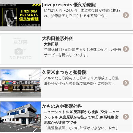
Jinzi presents 優良治療院
給与21万円〜24万円！柔道整復師が整復に携わ
れ、治療計画も立てられる柔整師中心...
大和田整形外科
大和田駅
年間休日117日◎賞与あり！地域に根ざした医療
サービスを提供しています。
久留米まつもと整骨院
ノルマなし◎給与よし◎キャリア形成よし◎整
形外科が作った整骨院で鍼灸師・柔整師大...
かものみや整形外科
ニューシャトル 加茂宮駅から徒歩で2分 ニュー
シャトル 東宮原駅から徒歩で10分 JR高崎線 宮
原駅から徒歩で17分
「柔道整復師、なのに外傷ができない」やめま