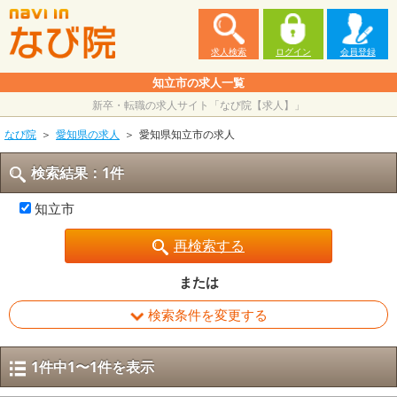
求人検索
ログイン
会員登録
知立市の求人一覧
新卒・転職の求人サイト「なび院【求人】」
なび院
愛知県の求人
愛知県知立市の求人
検索結果：1件
知立市
再検索する
または
検索条件を変更する
1件中1〜1件を表示