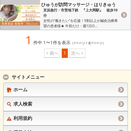
ひゅうが訪問マッサージ・はりきゅう
京浜急行・市営地下鉄 『上大岡駅』 徒歩10
分
女性の“働きたい”を応援！9割以上が鍼灸治療希
望の患者様★ 午前だけ・週1日O...
1
件中 1〜1件を表示
（1ページ / 全1ページ）
< 前へ
1
次へ >
サイトメニュー
ホーム
求人検索
利用規約