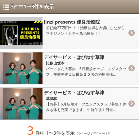
3件中1〜3件を表示
Jinzi presents 優良治療院
初任給27万円〜！！治療技術を大切にしながら
マネジメントも学べる治療院！！
デイサービス・はぴねす草津
比叡山坂本
パートさん大募集 6月新規オープニングスタッ
フ 午前午後１日最高２０名の利用者様...
デイサービス・はぴねす草津
草津駅
【急募】6月新規オープニングスタッフ募集！休
みも体も充実できます。午前午後１日最...
3
件中 1〜3件を表示
（1ページ / 全1ページ）