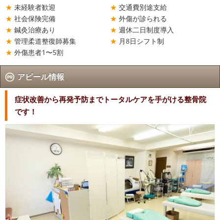
未経験者歓迎
交通費別途支給
社会保険完備
外傷が診られる
鍼灸治療あり
週休二日制度導入
管理柔道整復師募集
月8日シフト制
外傷患者1〜5割
アピール情報
症状改善から再発予防までトータルケアを手がける整骨院
です！