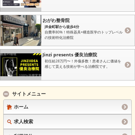
おがわ整骨院
JR金町駅から徒歩4分
自費率80%！特殊器具×構造医学のトップレベル
の技術特化治療院
Jinzi presents 優良治療院
初任給28万円〜！外傷多数！患者さんに価値を
感じて貰える技術が学べる治療院です。
サイトメニュー
ホーム
求人検索