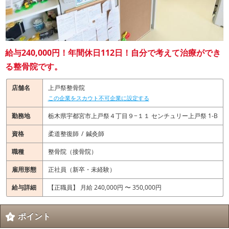
給与240,000円！年間休日112日！自分で考えて治療ができ
る整骨院です。
店舗名
上戸祭整骨院
この企業をスカウト不可企業に設定する
勤務地
栃木県宇都宮市上戸祭４丁目９−１１ センチュリー上戸祭 1-B
資格
柔道整復師
鍼灸師
職種
整骨院（接骨院）
雇用形態
正社員（新卒・未経験）
給与詳細
【正職員】 月給 240,000円 〜 350,000円
ポイント