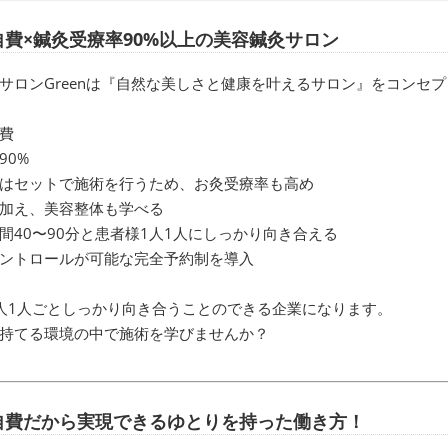
自費×鍼灸受療率90%以上の美容鍼灸サロン
サロンGreenは『自然な美しさと健康を叶えるサロン』をコンセ
費
90%
はセットで施術を行うため、お灸受療率も高め
加え、美容整体も学べる
間40〜90分と患者様1人1人にしっかり向き合える
ントロールが可能な完全予約制を導入
人1人ごとしっかり向き合うことのできる企業になります。
持てる環境の中で施術を学びませんか？
自費だから実現できるゆとりを持った働き方！