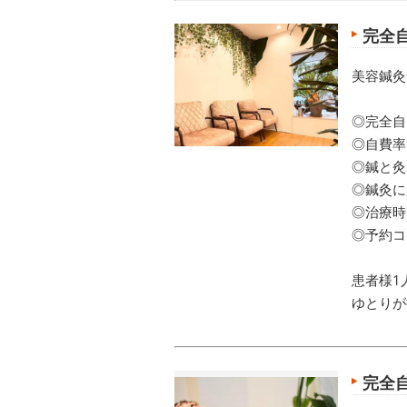
完全
美容鍼灸
◎完全自
◎自費率
◎鍼と灸
◎鍼灸に
◎治療時
◎予約コ
患者様1
ゆとりが
完全