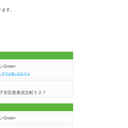
います。
。
Green
ト不可企業に設定する
下京区恵美須之町５２７
Green