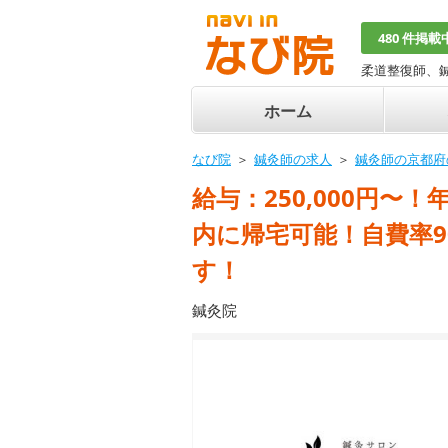
480 件掲載
柔道整復師、
ホーム
なび院
鍼灸師の求人
鍼灸師の京都府
給与：250,000円〜
内に帰宅可能！自費率
す！
鍼灸院