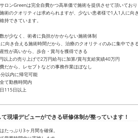
サロンGreenは完全自費かつ高単価で施術を提供させて頂いてお
施術のクオリティは求められますが、少ない患者様で1人1人に向
維持できています。
数が少なく、術者に負担がかからない施術体制
人に向き合える施術時間だから、治療のクオリティのみに集中でき
産性が高いから、歩合・賞与を獲得できる
万円以上の売り上げで2万円給与に加算/賞与支給実績40万円
費だから、レセプトなどの事務作業ほぼなし
5分以内に帰宅可能
全て勤務時間内
日115日以上
して現場デビューができる研修体制が整っています！
はたっぷり3ヶ月間を確保。
て営業時間内に実施します。