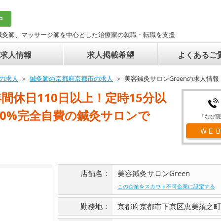
中
鍼灸師、マッサージ師を中心とした治療家の就職・転職を支援
求人情報
求人掲載希望
よくあるご
の求人
鍼灸師の京都府京都市の求人
美容鍼灸サロンGreenの求人情報
！年間休日110日以上！定時15分以
90%完全自費の鍼灸サロンで
「なび院
ＷＥ
店舗名：
美容鍼灸サロンGreen
この企業をスカウト不可企業に設定する
勤務地：
京都府京都市下京区恵美須之町