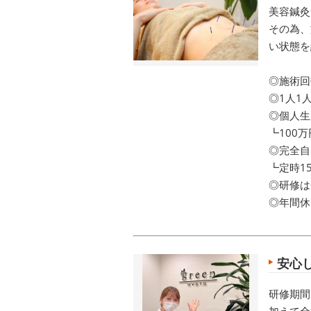
美容鍼灸
その為、
い状態を
◎施術回
◎1人1
◎個人生
┗100
◎完全自
┗定時1
◎研修は
◎年間休
安心
研修期間
加えて全