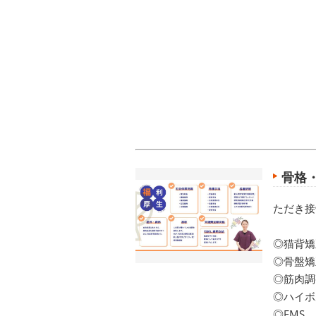
骨格
ただき接
◎猫背矯
◎骨盤矯
◎筋肉調
◎ハイボ
◎EMS