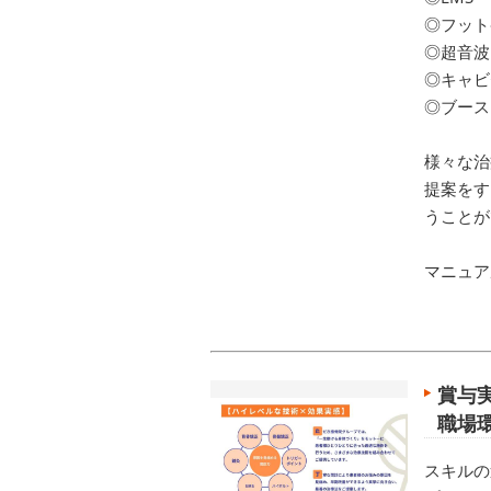
◎フット
◎超音波
◎キャビ
◎ブース
様々な治
提案をす
うことが
マニュア
賞与実
職場
スキルの