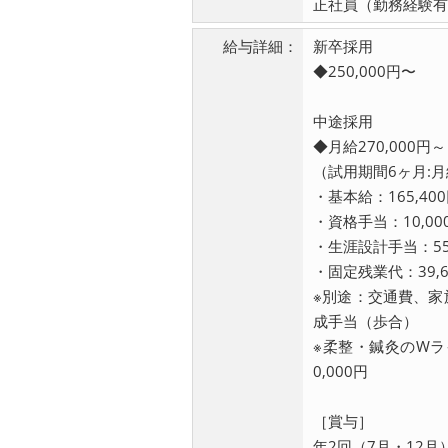
正社員（勤務経験有
給与詳細：
新卒採用
◆250,000円〜
中途採用
◆月給270,000円～
（試用期間6ヶ月:月給
・基本給：165,40
・資格手当：10,00
・生涯設計手当：55,
・固定残業代：39,
※別途：交通費、家
成手当（歩合）
※柔整・鍼灸のWラ
0,000円
［賞与］
年2回（7月・12月