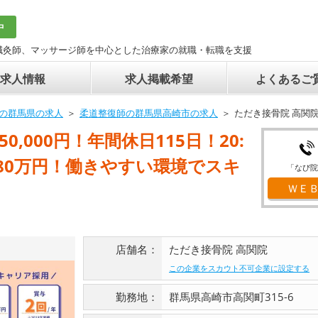
中
鍼灸師、マッサージ師を中心とした治療家の就職・転職を支援
求人情報
求人掲載希望
よくあるご
の群馬県の求人
柔道整復師の群馬県高崎市の求人
ただき接骨院 高関
,000円！年間休日115日！20:
〜80万円！働きやすい環境でスキ
「なび院
ＷＥ
店舗名：
ただき接骨院 高関院
この企業をスカウト不可企業に設定する
勤務地：
群馬県高崎市高関町315-6