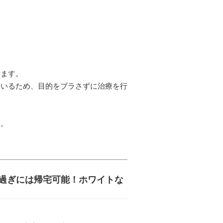
ります。
ているため、目的をブラさずに治療を行
す。
00過ぎには帰宅可能！ホワイトな