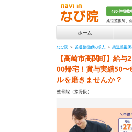
480 件掲載
柔道整復師、
ホーム
なび院
柔道整復師の求人
柔道整復師
【高崎市高関町】給与250
00帰宅！賞与実績50
ルを磨きませんか？
整骨院（接骨院）