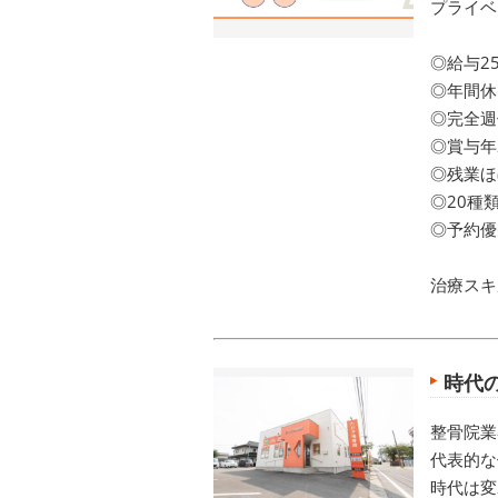
プライベ
◎給与2
◎年間休
◎完全週
◎賞与年
◎残業ほ
◎20種
◎予約優
治療スキ
時代
整骨院業
代表的な
時代は変