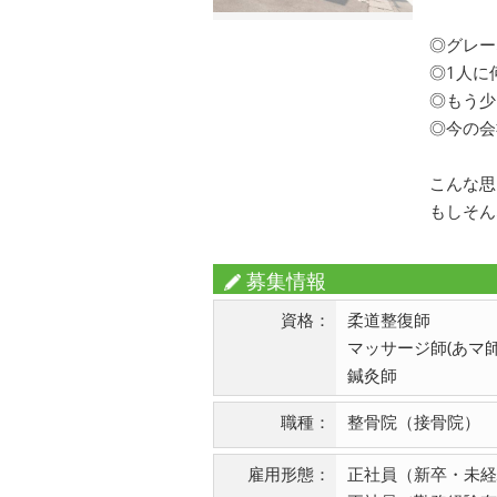
◎グレー
◎1人に
◎もう少
◎今の会
こんな思
もしそん
募集情報
資格：
柔道整復師
マッサージ師(あマ師
鍼灸師
職種：
整骨院（接骨院）
雇用形態：
正社員（新卒・未経