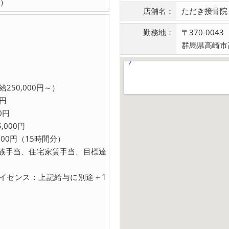
）
店舗名：
ただき接骨院
勤務地：
〒370-0043
群馬県高崎市高
250,000円～）
0円
0円
000円
600円（15時間分）
族手当、住宅家賃手当、目標達
イセンス：上記給与に別途＋1
）