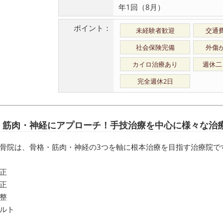
年1回（8月）
ポイント：
未経験者歓迎
交通
社会保険完備
外傷
カイロ治療あり
週休二
完全週休2日
・筋肉・神経にアプローチ！手技治療を中心に様々な治
骨院は、骨格・筋肉・神経の3つを軸に根本治療を目指す治療院で
正
正
整
ルト