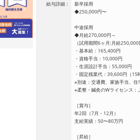
給与詳細：
新卒採用
◆250,000円〜
中途採用
◆月給270,000円～
（試用期間6ヶ月:月給250,00
・基本給：165,400円
・資格手当：10,000円
・生涯設計手当：55,000円
・固定残業代：39,600円（1
※別途：交通費、家族手当、住
※柔整・鍼灸のWライセンス：上
［賞与］
年2回（7月・12月）
支給実績：50〜80万円
［昇給］