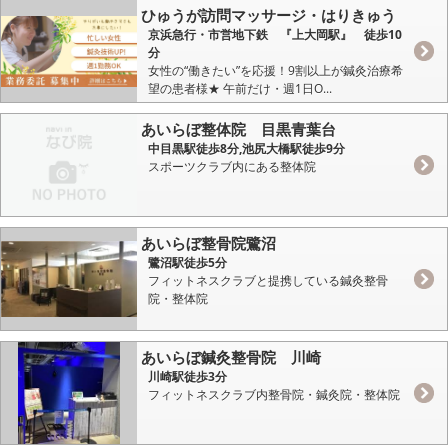
ひゅうが訪問マッサージ・はりきゅう
京浜急行・市営地下鉄 『上大岡駅』 徒歩10
分
女性の“働きたい”を応援！9割以上が鍼灸治療希
望の患者様★ 午前だけ・週1日O...
あいらぼ整体院 目黒青葉台
中目黒駅徒歩8分,池尻大橋駅徒歩9分
スポーツクラブ内にある整体院
あいらぼ整骨院鷺沼
鷺沼駅徒歩5分
フィットネスクラブと提携している鍼灸整骨
院・整体院
あいらぼ鍼灸整骨院 川崎
川崎駅徒歩3分
フィットネスクラブ内整骨院・鍼灸院・整体院