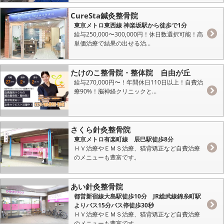
CureSta鍼灸整骨院
東京メトロ東西線 神楽坂駅から徒歩で1分
給与250,000〜300,000円！休日数選択可能！高
単価治療で結果の出せる治...
たけのこ整骨院・整体院 自由が丘
給与270,000円〜！年間休日110日以上！自費治
療90%！脳神経クリニックと...
さくら針灸整骨院
東京メトロ有楽町線 辰巳駅徒歩8分
ＨＶ治療やＥＭＳ治療、猫背矯正など自費治療
のメニューも豊富です。
あい針灸整骨院
都営新宿線大島駅徒歩10分 JR総武線錦糸町駅
よりバス15分バス停徒歩30秒
ＨＶ治療やＥＭＳ治療、猫背矯正など自費治療
のメニューも豊富です。