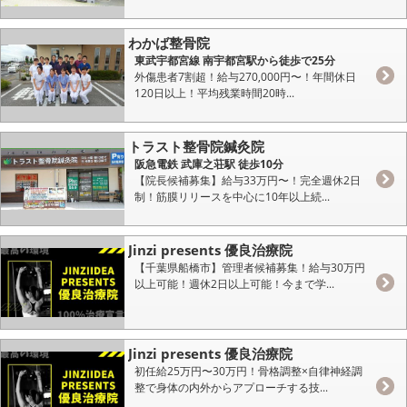
わかば整骨院
東武宇都宮線 南宇都宮駅から徒歩で25分
外傷患者7割超！給与270,000円〜！年間休日
120日以上！平均残業時間20時...
トラスト整骨院鍼灸院
阪急電鉄 武庫之荘駅 徒歩10分
【院長候補募集】給与33万円〜！完全週休2日
制！筋膜リリースを中心に10年以上続...
Jinzi presents 優良治療院
【千葉県船橋市】管理者候補募集！給与30万円
以上可能！週休2日以上可能！今まで学...
Jinzi presents 優良治療院
初任給25万円〜30万円！骨格調整×自律神経調
整で身体の内外からアプローチする技...