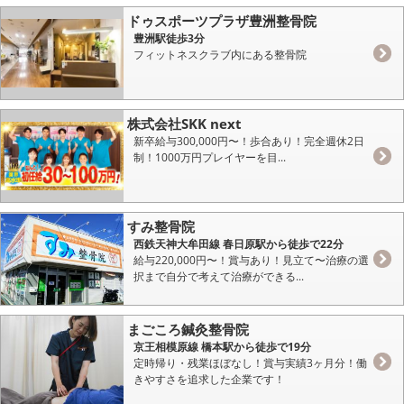
ドゥスポーツプラザ豊洲整骨院
豊洲駅徒歩3分
フィットネスクラブ内にある整骨院
株式会社SKK next
新卒給与300,000円〜！歩合あり！完全週休2日
制！1000万円プレイヤーを目...
すみ整骨院
西鉄天神大牟田線 春日原駅から徒歩で22分
給与220,000円〜！賞与あり！見立て〜治療の選
択まで自分で考えて治療ができる...
まごころ鍼灸整骨院
京王相模原線 橋本駅から徒歩で19分
定時帰り・残業ほぼなし！賞与実績3ヶ月分！働
きやすさを追求した企業です！