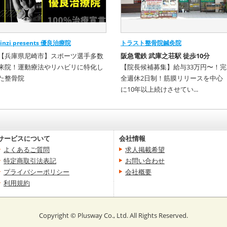
Jinzi presents 優良治療院
トラスト整骨院鍼灸院
【兵庫県尼崎市】スポーツ選手多数
阪急電鉄 武庫之荘駅 徒歩10分
来院！運動療法やリハビリに特化し
【院長候補募集】給与33万円〜！完
た整骨院
全週休2日制！筋膜リリースを中心
に10年以上続けさせてい...
サービスについて
会社情報
よくあるご質問
求人掲載希望
特定商取引法表記
お問い合わせ
プライバシーポリシー
会社概要
利用規約
Copyright
©
Plusway Co., Ltd. All Rights Reserved.