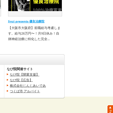
Jinzi presents 優良治療院
【大阪市大阪府】前職給与考慮しま
す。給与26万円〜！月9日休み！自
律神経治療に特化した完全...
なび院関連サイト
なび院【開業支援】
なび院【広告】
株式会社じんじあいであ
つくば市 アルバイト