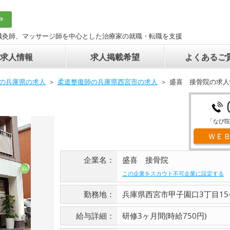
中
鍼灸師、マッサージ師を中心とした治療家の就職・転職を支援
求人情報
求人掲載希望
よくあるご
の兵庫県の求人
柔道整復師の兵庫県西宮市の求人
盛喜 接骨院の求人
「なび院
ＷＥ
企業名：
盛喜 接骨院
この企業をスカウト不可企業に設定する
勤務地：
兵庫県西宮市甲子園口3丁目15-6
給与詳細：
研修3ヶ月間(時給750円)