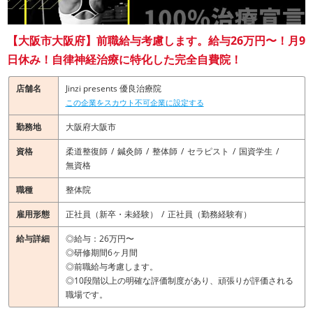
【大阪市大阪府】前職給与考慮します。給与26万円〜！月9
日休み！自律神経治療に特化した完全自費院！
店舗名
Jinzi presents 優良治療院
この企業をスカウト不可企業に設定する
勤務地
大阪府大阪市
資格
柔道整復師
鍼灸師
整体師
セラピスト
国資学生
無資格
職種
整体院
雇用形態
正社員（新卒・未経験）
正社員（勤務経験有）
給与詳細
◎給与：26万円〜
◎研修期間6ヶ月間
◎前職給与考慮します。
◎10段階以上の明確な評価制度があり、頑張りが評価される
職場です。