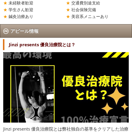
未経験者歓迎
交通費別途支給
学生さん歓迎
社会保険完備
鍼灸治療あり
美容系メニューあり
アピール情報
Jinzi presents 優良治療院とは？
Jinzi presents 優良治療院とは弊社独自の基準をクリアした治療