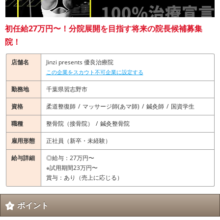
初任給27万円〜！分院展開を目指す将来の院長候補募集
院！
店舗名
Jinzi presents 優良治療院
この企業をスカウト不可企業に設定する
勤務地
千葉県習志野市
資格
柔道整復師
マッサージ師(あマ師)
鍼灸師
国資学生
職種
整骨院（接骨院）
鍼灸整骨院
雇用形態
正社員（新卒・未経験）
給与詳細
◎給与：27万円〜
※試用期間23万円〜
賞与：あり（売上に応じる）
ポイント