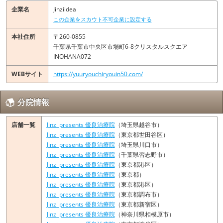
企業名
Jinziidea
この企業をスカウト不可企業に設定する
本社住所
〒260-0855
千葉県千葉市中央区市場町6-8クリスタルスクエア
INOHANA072
WEBサイト
https://yuuryouchiryouin50.com/
分院情報
店舗一覧
Jinzi presents 優良治療院
（埼玉県越谷市）
Jinzi presents 優良治療院
（東京都世田谷区）
Jinzi presents 優良治療院
（埼玉県川口市）
Jinzi presents 優良治療院
（千葉県習志野市）
Jinzi presents 優良治療院
（東京都港区）
Jinzi presents 優良治療院
（東京都）
Jinzi presents 優良治療院
（東京都港区）
Jinzi presents 優良治療院
（東京都調布市）
Jinzi presents 優良治療院
（東京都新宿区）
Jinzi presents 優良治療院
（神奈川県相模原市）