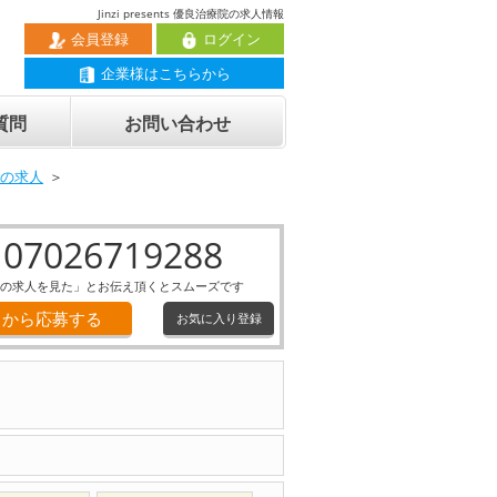
Jinzi presents 優良治療院の求人情報
会員登録
ログイン
企業様はこちらから
質問
お問い合わせ
市の求人
07026719288
の求人を見た」とお伝え頂くとスムーズです
Ｂから応募する
お気に入り登録