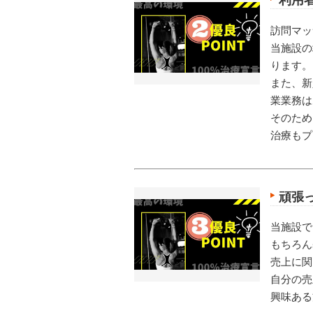
訪問マッ
当施設の
ります。
また、新
業業務は
そのため
治療もプ
頑張
当施設で
もちろん
売上に関
自分の売
興味ある