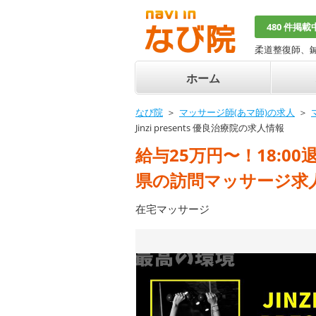
480 件掲載
柔道整復師、
ホーム
なび院
マッサージ師(あマ師)の求人
Jinzi presents 優良治療院の求人情報
給与25万円〜！18:0
県の訪問マッサージ求
在宅マッサージ