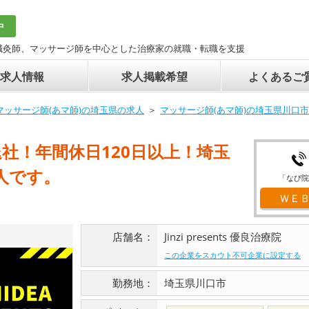
中
鍼灸師、マッサージ師を中心とした治療家の就職・転職を支援
求人情報
求人掲載希望
よくあるご
マッサージ師(あマ師)の埼玉県の求人
マッサージ師(あマ師)の埼玉県川口
0退社！年間休日120日以上！埼玉
人です。
「なび院
ＷＥ
店舗名：
Jinzi presents 優良治療院
この企業をスカウト不可企業に設定する
勤務地：
埼玉県川口市