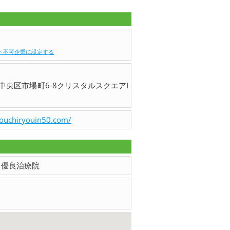
ト不可企業に設定する
中央区市場町6-8クリスタルスクエアI
youchiryouin50.com/
ents 優良治療院