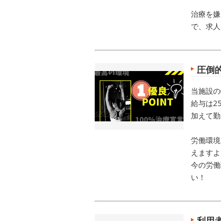
治療を嫌
で、求人
圧倒
当施設の
給与は2
加えて勤
労働環境
えますよ
今の労働
い！
利用