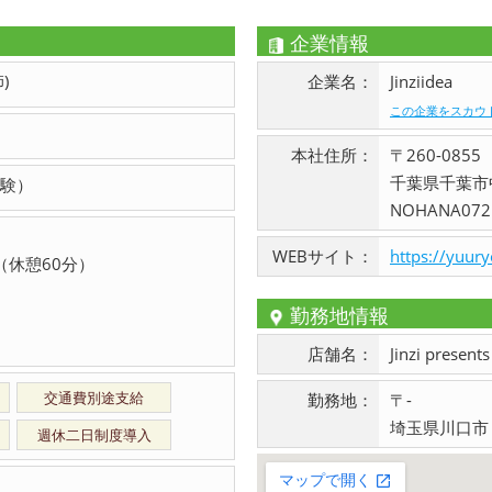
企業情報
)
企業名：
Jinziidea
この企業をスカウ
本社住所：
〒260-0855
千葉県千葉市
験）
NOHANA072
WEBサイト：
https://yuur
00（休憩60分）
勤務地情報
店舗名：
Jinzi pres
交通費別途支給
勤務地：
〒-
埼玉県川口市
週休二日制度導入