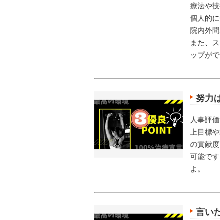
療法や技
個人的に
院内外問
また、ス
ップがで
努力
人事評価
上目標や
の貢献度
可能です
よ。
言い