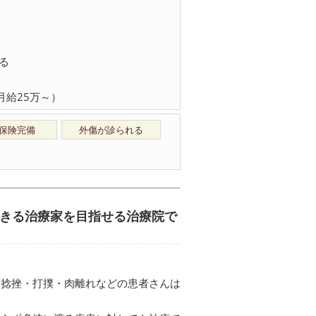
円
る
月給25万～）
保険完備
外傷が診られる
できる治療家を目指せる治療院で
、捻挫・打撲・肉離れなどの患者さんは