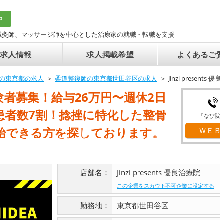
中
鍼灸師、マッサージ師を中心とした治療家の就職・転職を支援
求人情報
求人掲載希望
よくあるご
の東京都の求人
柔道整復師の東京都世田谷区の求人
Jinzi presen
者募集！給与26万円〜週休2日
患者数7割！捻挫に特化した整骨
「なび院
開始できる方を探しております。
ＷＥ
店舗名：
Jinzi presents 優良治療院
この企業をスカウト不可企業に設定する
勤務地：
東京都世田谷区