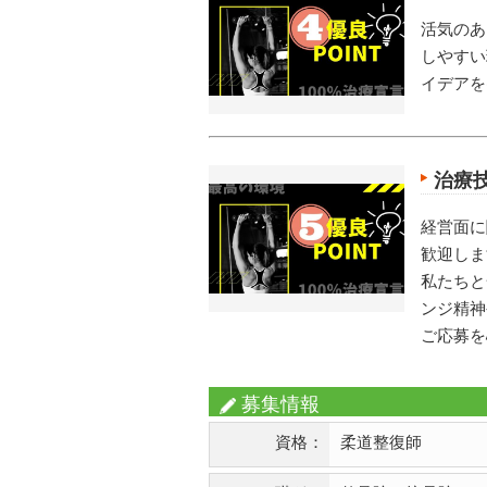
活気のあ
しやすい
イデアを
治療
経営面に
歓迎しま
私たちと
ンジ精神
ご応募を
募集情報
資格：
柔道整復師