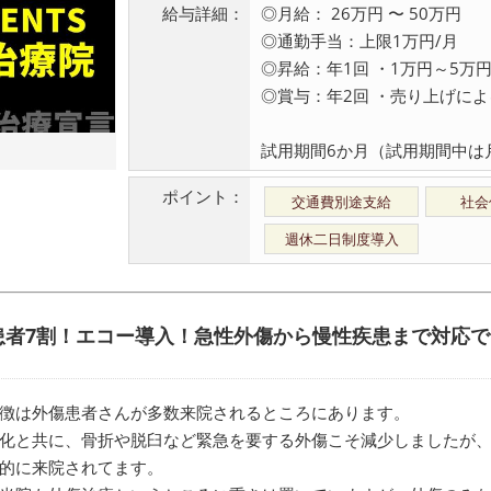
給与詳細：
◎月給： 26万円 〜 50万円
◎通勤手当：上限1万円/月
◎昇給：年1回 ・1万円～5万
◎賞与：年2回 ・売り上げによ
試用期間6か月（試用期間中は
ポイント：
交通費別途支給
社会
週休二日制度導入
患者7割！エコー導入！急性外傷から慢性疾患まで対応
徴は外傷患者さんが多数来院されるところにあります。
化と共に、骨折や脱臼など緊急を要する外傷こそ減少しましたが
的に来院されてます。