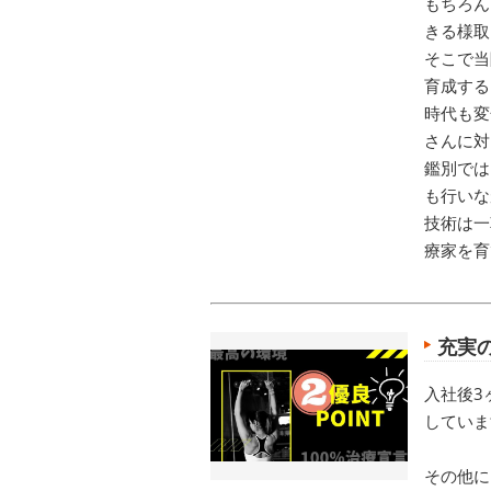
もちろん
きる様取
そこで当
育成する
時代も変
さんに対
鑑別では
も行いな
技術は一
療家を育
充実
入社後3
していま
その他に