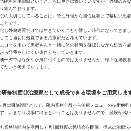
当院も外傷治療というところに重きは置いていますが、外傷のみ
り組んでおります。
院の大切にしていることは、急性外傷から慢性症状まで幅広い患
ことです。
化し外傷処置だけでは生きていくことが難しい時代になってきま
しても適切に処置できる治療家だと考えています。
エコーを用いて患者さんと一緒に体の状態を確認しながら処置を
がら怪我をしにくい体作りをしていきます。
朝一夕ではなかなか身に付くものではありませんが、様々な経験
てたいと考えております。
の研修制度◎治療家として成長できる環境をご用意しま
ヶ月は研修期間として、院内業務全般から治療メニューの技術勉強
す。いきなり現場に出るということはありませんので、経験が浅
も業務時間内を活用して月1回程度の勉強会を開催。従来の治療法