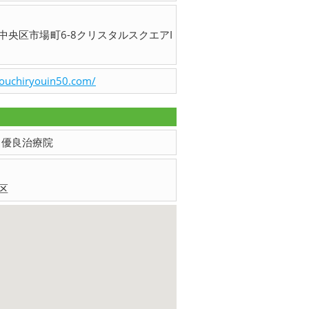
中央区市場町6-8クリスタルスクエアI
youchiryouin50.com/
ents 優良治療院
区