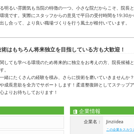
る明るい雰囲気も当院の特徴の一つ。小さな院だからこそ、院長
環境です。実際にスタッフからの意見で平日の受付時間を19:30から
出し合って、より良い職場づくりを行う風土が根付いています。
技術はもちろん将来独立を目指している方も大歓迎！
関しても学べる環境のため将来的に独立をお考えの方、院長候補
す。
一緒にたくさんの経験を積み、さらに技術を磨いていきませんか
や成長意欲を全力でサポートします！柔道整復師としてステップ
心よりお待ちしております！
企業情報
企業名：
Jinziidea
この企業をスカウ