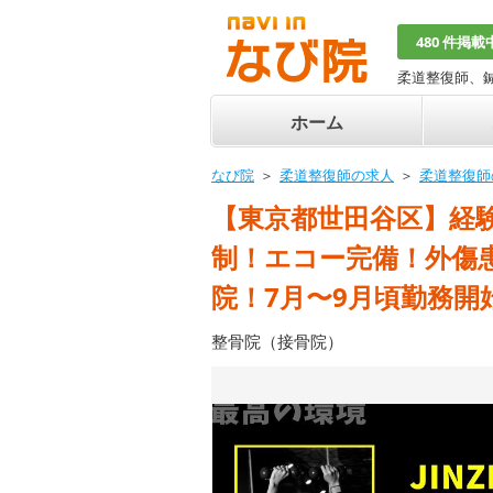
480 件掲載
柔道整復師、
ホーム
なび院
柔道整復師の求人
柔道整復師
【東京都世田谷区】経験
制！エコー完備！外傷
院！7月〜9月頃勤務
整骨院（接骨院）