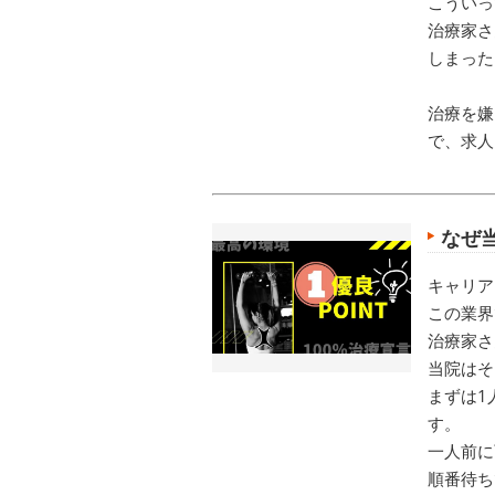
こういっ
治療家さ
しまった
治療を嫌
で、求人
なぜ
キャリア
この業界
治療家さ
当院はそ
まずは1
す。
一人前に
順番待ち