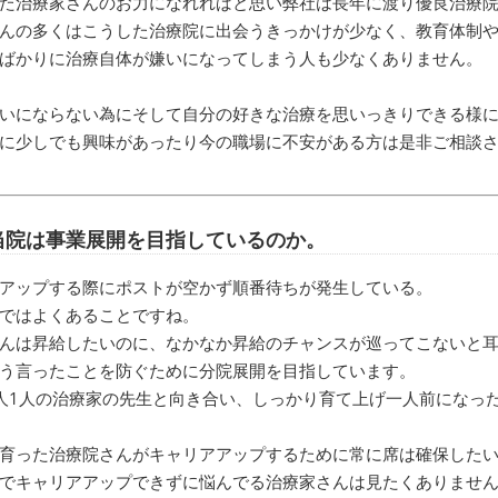
た治療家さんのお力になれればと思い弊社は長年に渡り優良治療
んの多くはこうした治療院に出会うきっかけが少なく、教育体制
ばかりに治療自体が嫌いになってしまう人も少なくありません。
いにならない為にそして自分の好きな治療を思いっきりできる様
に少しでも興味があったり今の職場に不安がある方は是非ご相談
当院は事業展開を目指しているのか。
アップする際にポストが空かず順番待ちが発生している。
ではよくあることですね。
んは昇給したいのに、なかなか昇給のチャンスが巡ってこないと
う言ったことを防ぐために分院展開を目指しています。
人1人の治療家の先生と向き合い、しっかり育て上げ一人前になっ
育った治療院さんがキャリアアップするために常に席は確保した
でキャリアアップできずに悩んでる治療家さんは見たくありませ