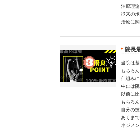
治療理論
従来のポ
治療に関
院長
当院は基
もちろん
仕組みに
中には院
以前に比
もちろん
自分の技
あくまで
ネジメン