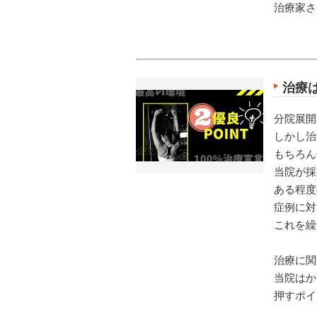
治療家さ
治療
分院展開
しかし治
もちろん
当院が採
ある程度
症例に対
これを繰
治療に関
当院はか
押すポイ