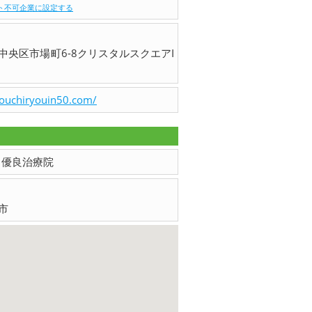
ト不可企業に設定する
中央区市場町6-8クリスタルスクエアI
youchiryouin50.com/
ents 優良治療院
市