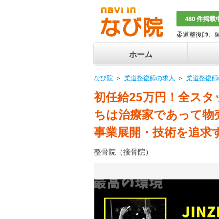
480 件掲載
柔道整復師、
ホーム
なび院
柔道整復師の求人
柔道整復師
初任給25万円！全スタ
ちは治療家であって物
事業展開・技術を追求
整骨院（接骨院）