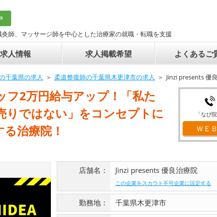
中
鍼灸師、マッサージ師を中心とした治療家の就職・転職を支援
求人情報
求人掲載希望
よくあるご
の千葉県の求人
柔道整復師の千葉県木更津市の求人
Jinzi presen
ッフ2万円給与アップ！「私た
売りではない」をコンセプトに
「なび院
する治療院！
ＷＥ
店舗名：
Jinzi presents 優良治療院
この企業をスカウト不可企業に設定する
勤務地：
千葉県木更津市