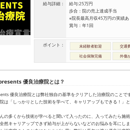
給与詳細：
給与:25万円
歩合：院の売上達成手当
※院長最高月収45万円の実績あ
賞与：年1回
ポイント：
未経験者歓迎
交通
社会保険完備
外傷
i presents 優良治療院とは？
 presents 優良治療院とは弊社独自の基準をクリアした治療院のことで
院は「しっかりとした技術を学べて、キャリアップもできる！」
んの多くから技術が学べると聞いて入ったのに、入ってみたら施
全然キャリアップできず給与が上がらないなどのお悩みを耳にし