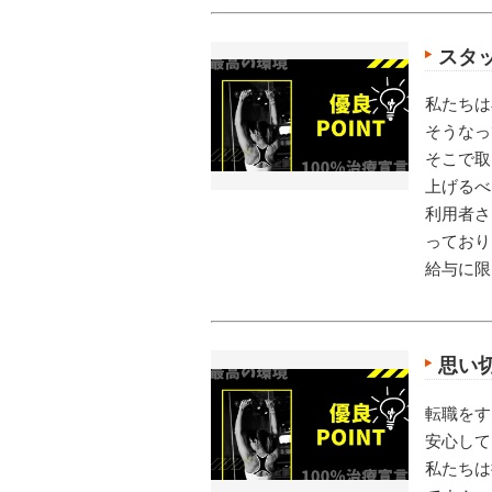
スタ
私たちは
そうなっ
そこで取
上げるべ
利用者さ
っており
給与に限
思い
転職をす
安心して
私たちは