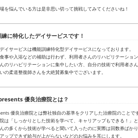
場を悩んでいる方は是非思い切って挑戦してみてくださいね！
訓練に特化したデイサービスです！
デイサービスは機能訓練特化型デイサービスになっております。
食事や入浴などの補助は行わず、利用者さんのリハビリテーショ
んのリハビリテーションに集中したい方、自分の技術で利用者さ
いの柔道整復師さんを大絶賛募集中でございます。
i presents 優良治療院とは？
 presents 優良治療院とは弊社独自の基準をクリアした治療院のことで
院は「しっかりとした技術を学べて、キャリアップもできる！」
んの多くから技術が学べると聞いて入ったのに実際は回数券ばか
アップできず給与が上がらないなどのお悩みを耳にします。