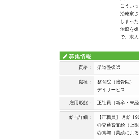
こういっ
治療家さ
しまった
治療を嫌
で、求人
募集情報
資格：
柔道整復師
職種：
整骨院（接骨院）
デイサービス
雇用形態：
正社員（新卒・未経
給与詳細：
【正職員】 月給 190,
◎交通費支給（上限：
◎賞与（業績による