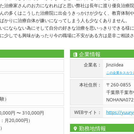
た治療家さんのお力になれればと思い弊社は長年に渡り優良治療
んの多くはこうした治療院に出会うきっかけが少なく、教育体制
ばかりに治療自体が嫌いになってしまう人も少なくありません。
いにならない為にそして自分の好きな治療を思いっきりできる様
に少しでも興味があったり今の職場に不安がある方は是非ご相談
企業情報
企業名：
Jinziidea
この企業をスカウ
本社住所：
〒260-0855
千葉県千葉市
験）
NOHANA072
WEBサイト：
https://yuur
000円 〜 310,000円
月20,000円）
）
勤務地情報