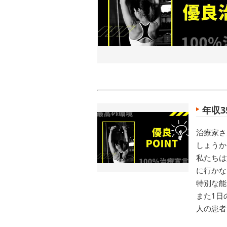
年収3
治療家さ
しょうか
私たちは
に行かな
特別な能
また1日
人の患者