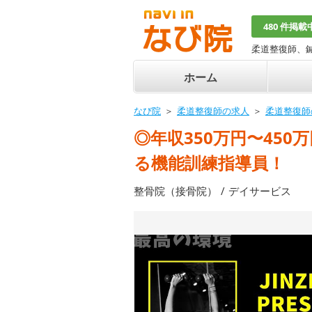
480 件掲載
柔道整復師、
ホーム
なび院
柔道整復師の求人
柔道整復師
◎年収350万円〜45
る機能訓練指導員！
整骨院（接骨院）
デイサービス