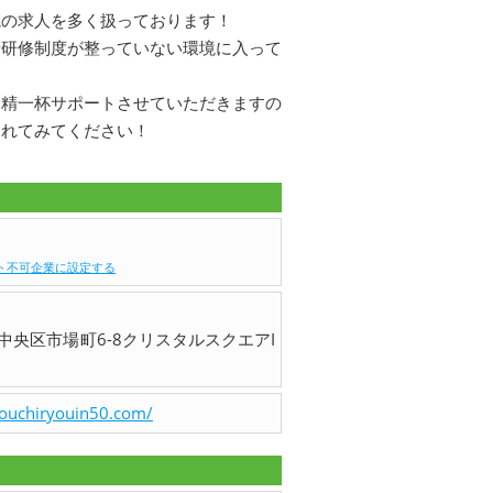
院の求人を多く扱っております！
や研修制度が整っていない環境に入って
に精一杯サポートさせていただきますの
されてみてください！
ト不可企業に設定する
中央区市場町6-8クリスタルスクエアI
youchiryouin50.com/