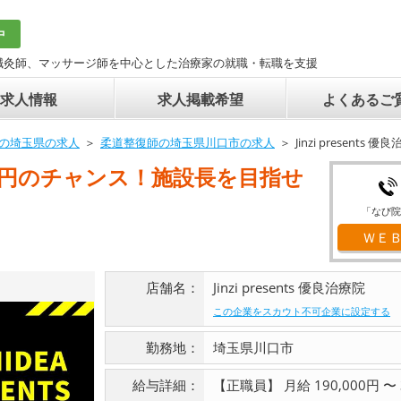
中
鍼灸師、マッサージ師を中心とした治療家の就職・転職を支援
求人情報
求人掲載希望
よくあるご
の埼玉県の求人
柔道整復師の埼玉県川口市の求人
Jinzi present
0万円のチャンス！施設長を目指せ
「なび院
ＷＥ
店舗名：
Jinzi presents 優良治療院
この企業をスカウト不可企業に設定する
勤務地：
埼玉県川口市
給与詳細：
【正職員】 月給 190,000円 〜 