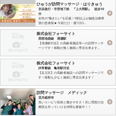
ひゅうが訪問マッサージ・はりきゅう
京浜急行・市営地下鉄 『上大岡駅』 徒歩10
分
女性の“働きたい”を応援！9割以上が鍼灸治療希
望の患者様★ 午前だけ・週1日O...
株式会社フォーサイト
西部池袋線 清瀬駅
【清瀬駅付近】の高齢者施設等への訪問マッサ
ージです！移動が無く施術に専念出来ます...
株式会社フォーサイト
JR常磐線 亀有駅付近
【足立区】の高齢者施設への訪問マッサージで
す！移動も少なく施術に専念出来ます！
訪問マッサージ メディック
花月総持寺
高いリハビリ技術と働きやすさ！共に理想の治
療院を作っていける仲間を募集中！！