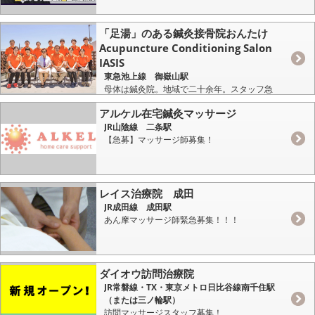
「足湯」のある鍼灸接骨院おんたけ
Acupuncture Conditioning Salon
IASIS
東急池上線 御嶽山駅
母体は鍼灸院。地域で二十余年。スタッフ急
募！！
アルケル在宅鍼灸マッサージ
JR山陰線 二条駅
【急募】マッサージ師募集！
レイス治療院 成田
JR成田線 成田駅
あん摩マッサージ師緊急募集！！！
ダイオウ訪問治療院
JR常磐線・TX・東京メトロ日比谷線南千住駅
（または三ノ輪駅）
訪問マッサージスタッフ募集！