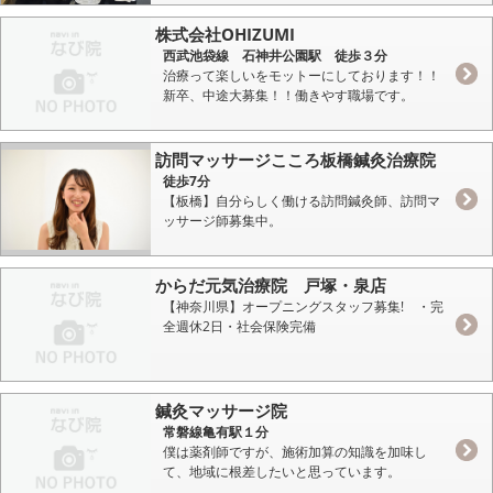
株式会社OHIZUMI
西武池袋線 石神井公園駅 徒歩３分
治療って楽しいをモットーにしております！！
新卒、中途大募集！！働きやす職場です。
訪問マッサージこころ板橋鍼灸治療院
徒歩7分
【板橋】自分らしく働ける訪問鍼灸師、訪問マ
ッサージ師募集中。
からだ元気治療院 戸塚・泉店
【神奈川県】オープニングスタッフ募集! ・完
全週休2日・社会保険完備
鍼灸マッサージ院
常磐線亀有駅１分
僕は薬剤師ですが、施術加算の知識を加味し
て、地域に根差したいと思っています。