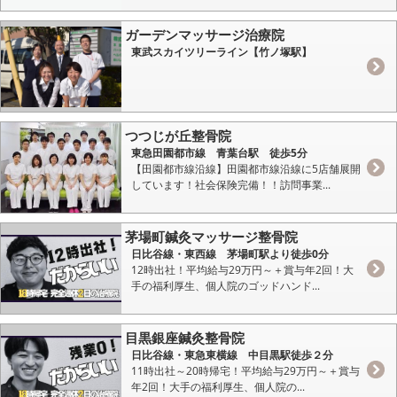
ガーデンマッサージ治療院
東武スカイツリーライン【竹ノ塚駅】
つつじが丘整骨院
東急田園都市線 青葉台駅 徒歩5分
【田園都市線沿線】田園都市線沿線に5店舗展開
しています！社会保険完備！！訪問事業...
茅場町鍼灸マッサージ整骨院
日比谷線・東西線 茅場町駅より徒歩0分
12時出社！平均給与29万円～＋賞与年2回！大
手の福利厚生、個人院のゴッドハンド...
目黒銀座鍼灸整骨院
日比谷線・東急東横線 中目黒駅徒歩２分
11時出社～20時帰宅！平均給与29万円～＋賞与
年2回！大手の福利厚生、個人院の...