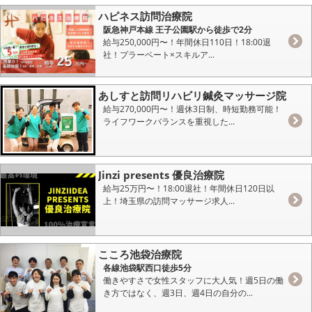
ハピネス訪問治療院
阪急神戸本線 王子公園駅から徒歩で2分
給与250,000円〜！年間休日110日！18:00退
社！プラーベート×スキルア...
あしすと訪問リハビリ鍼灸マッサージ院
給与270,000円〜！週休3日制、時短勤務可能！
ライフワークバランスを重視した...
Jinzi presents 優良治療院
給与25万円〜！18:00退社！年間休日120日以
上！埼玉県の訪問マッサージ求人...
こころ池袋治療院
各線池袋駅西口徒歩5分
働きやすさで女性スタッフに大人気！週5日の働
き方ではなく、週3日、週4日の自分の...