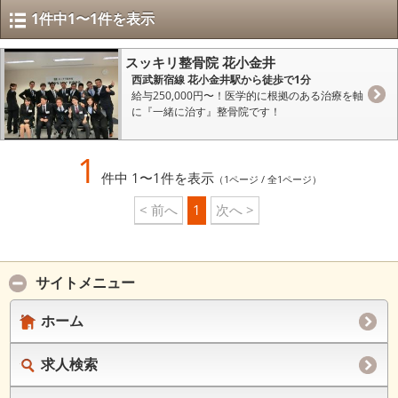
1件中1〜1件を表示
スッキリ整骨院 花小金井
西武新宿線 花小金井駅から徒歩で1分
給与250,000円〜！医学的に根拠のある治療を軸
に『一緒に治す』整骨院です！
1
件中 1〜1件を表示
（1ページ / 全1ページ）
< 前へ
1
次へ >
サイトメニュー
ホーム
求人検索