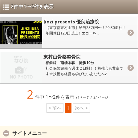
2件中1〜2件を表示
Jinzi presents 優良治療院
【東京都東村山市】給与28万円〜！20:30退社！
年間休日120日以上！エコーを...
東村山骨盤整骨院
相鉄線 南橋本駅 徒歩10分
社会保険完備☆週休２日制！！勉強会も豊富で
す☆技術も経営も学びたいあなたへ♪
2
件中 1〜2件を表示
（1ページ / 全1ページ）
< 前へ
1
次へ >
サイトメニュー