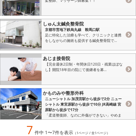
柔整師、マッサージ師募集！！
しゅん太鍼灸整骨院
京都市営地下鉄烏丸線 鞍馬口駅
足に特化した治療も学べて、クリニックと連携
をしながらの施術も提供する鍼灸整骨院で...
あじま接骨院
【完全週休2日制・年間休日120日・残業ほぼな
し】開院18年目の院にて後継者を募...
かものみや整形外科
ニューシャトル 加茂宮駅から徒歩で2分 ニュー
シャトル 東宮原駅から徒歩で10分 JR高崎線 宮
原駅から徒歩で17分
「柔道整復師、なのに外傷ができない」やめま
せんか？
7
件中 1〜7件を表示
（1ページ / 全1ページ）