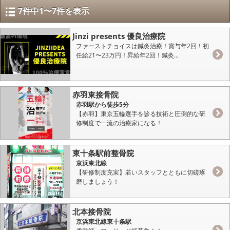
7件中1〜7件を表示
Jinzi presents 優良治療院
ファーストチョイスは鍼灸治療！賞与年2回！初
任給21〜23万円！昇給年2回！鍼灸...
赤羽東接骨院
赤羽駅から徒歩5分
【赤羽】東京五輪選手を診る技術と圧倒的な研
修制度で一流の治療家になる！
東十条駅前整骨院
京浜東北線
【研修制度充実】若いスタッフとともに切磋琢
磨しましょう！
北本接骨院
京浜東北線東十条駅