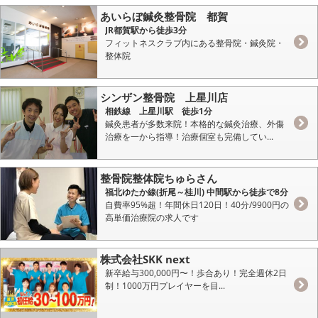
あいらぼ鍼灸整骨院 都賀
JR都賀駅から徒歩3分
フィットネスクラブ内にある整骨院・鍼灸院・
整体院
シンザン整骨院 上星川店
相鉄線 上星川駅 徒歩1分
鍼灸患者が多数来院！本格的な鍼灸治療、外傷
治療を一から指導！治療個室も完備してい...
整骨院整体院ちゅらさん
福北ゆたか線(折尾～桂川) 中間駅から徒歩で8分
自費率95%超！年間休日120日！40分/9900円の
高単価治療院の求人です
株式会社SKK next
新卒給与300,000円〜！歩合あり！完全週休2日
制！1000万円プレイヤーを目...