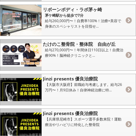
リボーンボディ・ラボ茅ヶ崎
茅ケ崎駅から徒歩で7分
給与260,000円〜！自費率100%！治療×美容で
身体のスペシャリストを目指せ...
たけのこ整骨院・整体院 自由が丘
給与270,000円〜！年間休日110日以上！自費治
療90%！脳神経クリニックと...
Jinzi presents 優良治療院
【大阪市大阪府】前職給与考慮します。給与26
万円〜！月9日休み！自律神経治療に特...
Jinzi presents 優良治療院
【兵庫県尼崎市】スポーツ選手多数来院！運動
療法やリハビリに特化した整骨院