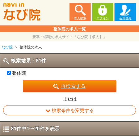
求人検索
ログイン
会員登録
整体院の求人一覧
新卒・転職の求人サイト「なび院【求人】」
なび院
整体院の求人
検索結果：81件
整体院
再検索する
または
検索条件を変更する
81件中1〜20件を表示