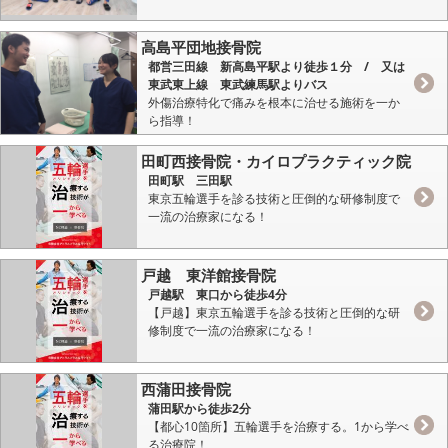
高島平団地接骨院
都営三田線 新高島平駅より徒歩１分 / 又は
東武東上線 東武練馬駅よりバス
外傷治療特化で痛みを根本に治せる施術を一か
ら指導！
田町西接骨院・カイロプラクティック院
田町駅 三田駅
東京五輪選手を診る技術と圧倒的な研修制度で
一流の治療家になる！
戸越 東洋館接骨院
戸越駅 東口から徒歩4分
【戸越】東京五輪選手を診る技術と圧倒的な研
修制度で一流の治療家になる！
西蒲田接骨院
蒲田駅から徒歩2分
【都心10箇所】五輪選手を治療する。1から学べ
る治療院！