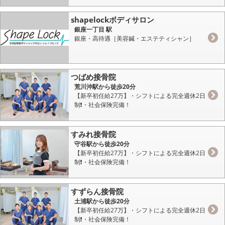
shapelockボディサロン
銀座一丁目 駅
銀座・高待遇［美容鍼・エステティシャン］
つばめ接骨院
荒川沖駅から徒歩20分
【新卒初任給27万】・シフトによる完全週休2日
制❗️・社会保険完備！
すみれ接骨院
守谷駅から徒歩20分
【新卒初任給27万】・シフトによる完全週休2日
制❗️・社会保険完備！
すずらん接骨院
土浦駅から徒歩20分
【新卒初任給27万】・シフトによる完全週休2日
制❗️・社会保険完備！