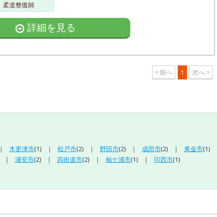
柔道整復師
詳細を見る
< 前へ
1
次へ >
木更津市
(1)
松戸市
(2)
野田市
(2)
成田市
(2)
東金市
(1)
浦安市
(2)
四街道市
(2)
袖ケ浦市
(1)
印西市
(1)