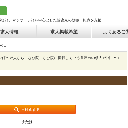
中
鍼灸師、マッサージ師を中心とした治療家の就職・転職を支援
求人情報
求人掲載希望
よくあるご
求人
ジ師の求人なら、なび院！なび院に掲載している君津市の求人1件中1〜1
再検索する
または