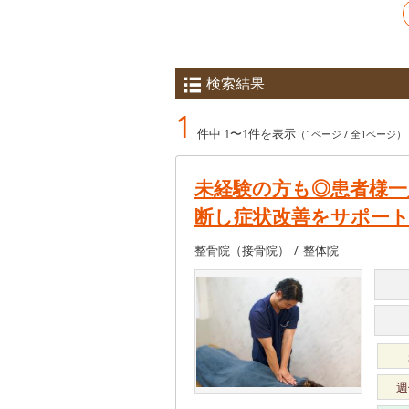
検索結果
1
件中 1〜1件を表示
（1ページ / 全1ページ）
未経験の方も◎患者様一
断し症状改善をサポー
整骨院（接骨院）
整体院
週