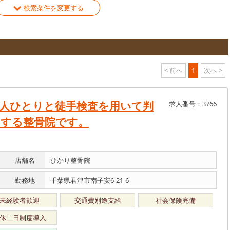
検索条件を変更する
< 前へ
1
次へ >
人ひとりと徒手検査を用いて判
求人番号：3766
トする整骨院です。
店舗名
ひかり整骨院
勤務地
千葉県君津市南子安6-21-6
未経験者歓迎
交通費別途支給
社会保険完備
休二日制度導入