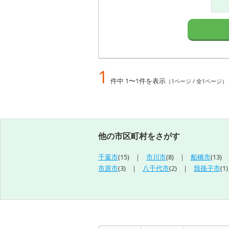
1
件中 1〜1件を表示
（1ページ / 全1ページ）
他の市区町村をさがす
千葉市
(15)
市川市
(8)
船橋市
(13)
市原市
(3)
八千代市
(2)
我孫子市
(1)