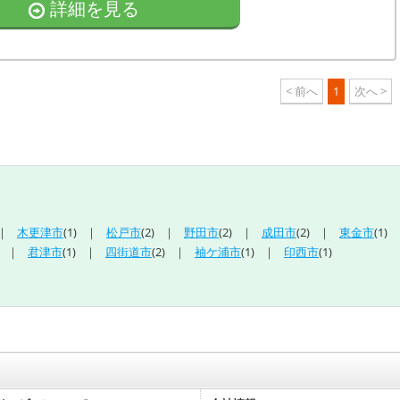
詳細を見る
< 前へ
1
次へ >
木更津市
(1)
松戸市
(2)
野田市
(2)
成田市
(2)
東金市
(1)
君津市
(1)
四街道市
(2)
袖ケ浦市
(1)
印西市
(1)