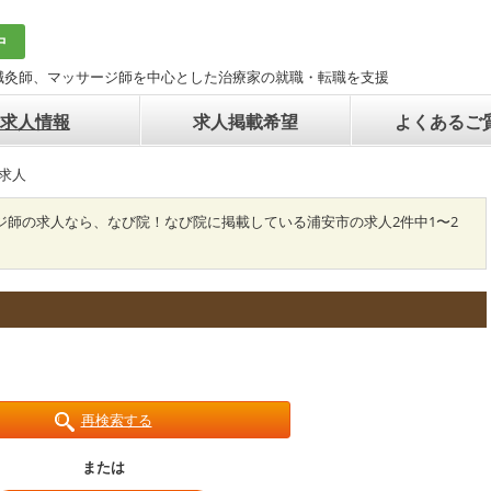
中
鍼灸師、マッサージ師を中心とした治療家の就職・転職を支援
求人情報
求人掲載希望
よくあるご
求人
ジ師の求人なら、なび院！なび院に掲載している浦安市の求人2件中1〜2
再検索する
または