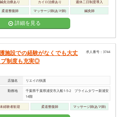
鍼灸治療あり
カイロ治療あり
週休二日制度導入
柔道整復師
マッサージ師(あマ師)
鍼灸師
詳細を見る
護施設での経験がなくでも大丈
求人番号：3744
ップ制度も充実◎
店舗名
リエイの快護
勤務地
千葉県千葉県浦安市入船1-5-2 プライムタワー新浦安
14階
未経験者歓迎
柔道整復師
マッサージ師(あマ師)