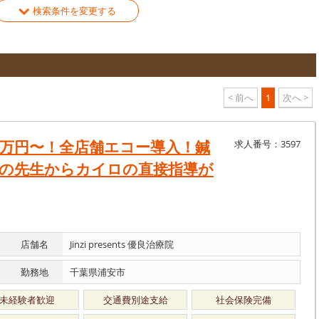
検索条件を変更する
< 前へ
1
次へ >
8万円〜！全店舗エコー導入！鍼
求人番号：3597
DCの先生からカイロの直接指導が
店舗名
Jinzi presents 優良治療院
勤務地
千葉県浦安市
未経験者歓迎
交通費別途支給
社会保険完備