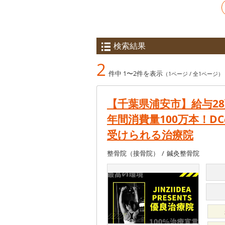
検索結果
2
件中 1〜2件を表示
（1ページ / 全1ページ）
【千葉県浦安市】給与2
年間消費量100万本！
受けられる治療院
整骨院（接骨院）
鍼灸整骨院