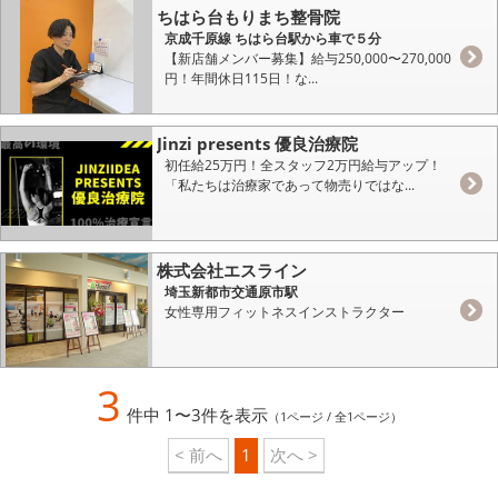
ちはら台もりまち整骨院
京成千原線 ちはら台駅から車で５分
【新店舗メンバー募集】給与250,000〜270,000
円！年間休日115日！な...
Jinzi presents 優良治療院
初任給25万円！全スタッフ2万円給与アップ！
「私たちは治療家であって物売りではな...
株式会社エスライン
埼玉新都市交通原市駅
女性専用フィットネスインストラクター
3
件中 1〜3件を表示
（1ページ / 全1ページ）
< 前へ
1
次へ >