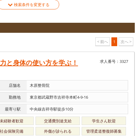
検索条件を変更する
< 前へ
1
次へ >
重力と身体の使い方を学ぶ！
求人番号：3327
店舗名
木原整骨院
勤務地
東京都武蔵野市吉祥寺本町4-9-16
最寄り駅
中央線吉祥寺駅徒歩10分
未経験者歓迎
交通費別途支給
学生さん歓迎
社会保険完備
外傷が診られる
管理柔道整復師募集