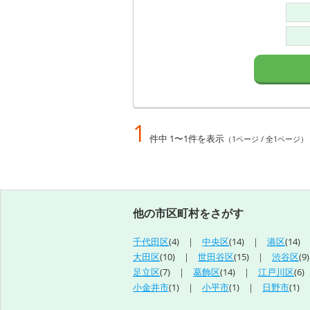
1
件中 1〜1件を表示
（1ページ / 全1ページ）
他の市区町村をさがす
千代田区
(4)
中央区
(14)
港区
(14)
大田区
(10)
世田谷区
(15)
渋谷区
(9)
足立区
(7)
葛飾区
(14)
江戸川区
(6)
小金井市
(1)
小平市
(1)
日野市
(1)