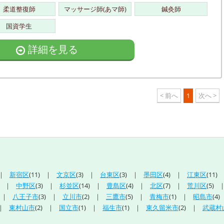
柔道整復師
マッサージ師(あマ師)
鍼灸師
国資学生
詳細を見る
< 前へ
1
次へ >
新宿区
(11)
文京区
(3)
台東区
(3)
墨田区
(4)
江東区
(11)
中野区
(3)
杉並区
(14)
豊島区
(4)
北区
(7)
荒川区
(5)
八王子市
(3)
立川市
(2)
三鷹市
(5)
青梅市
(1)
昭島市
(4)
東村山市
(2)
国立市
(1)
福生市
(1)
東久留米市
(2)
武蔵村