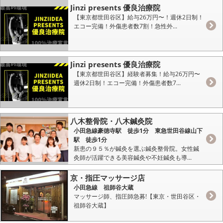
Jinzi presents 優良治療院
【東京都世田谷区】給与26万円〜！週休2日制！
エコー完備！外傷患者数7割！急性外...
Jinzi presents 優良治療院
【東京都世田谷区】経験者募集！給与26万円〜
週休2日制！エコー完備！外傷患者数7...
八木整骨院・八木鍼灸院
小田急線豪徳寺駅 徒歩1分 東急世田谷線山下
駅 徒歩1分
新患の９５％が鍼灸を選ぶ鍼灸整骨院。女性鍼
灸師が活躍できる美容鍼灸や不妊鍼灸も導...
京・指圧マッサージ店
小田急線 祖師谷大蔵
マッサージ師、指圧師急募!【東京・世田谷区・
祖師谷大蔵】