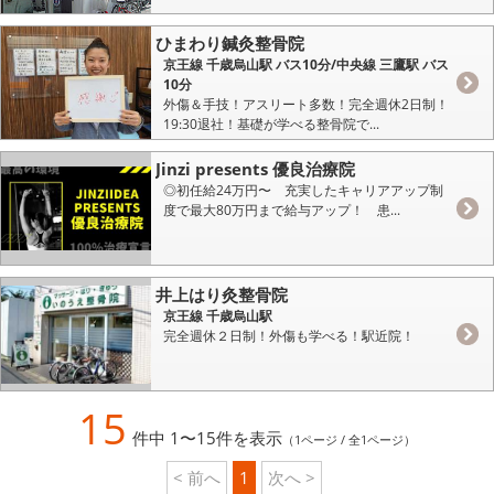
ひまわり鍼灸整骨院
京王線 千歳烏山駅 バス10分/中央線 三鷹駅 バス
10分
外傷＆手技！アスリート多数！完全週休2日制！
19:30退社！基礎が学べる整骨院で...
Jinzi presents 優良治療院
◎初任給24万円〜 充実したキャリアアップ制
度で最大80万円まで給与アップ！ 患...
井上はり灸整骨院
京王線 千歳烏山駅
完全週休２日制！外傷も学べる！駅近院！
15
件中 1〜15件を表示
（1ページ / 全1ページ）
< 前へ
1
次へ >