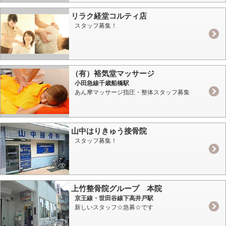
リラク経堂コルティ店
スタッフ募集！
（有）裕気堂マッサージ
小田急線千歳船橋駅
あん摩マッサージ指圧・整体スタッフ募集
山中はりきゅう接骨院
スタッフ募集！
上竹整骨院グループ 本院
京王線・世田谷線下高井戸駅
新しいスタッフ☆急募☆です