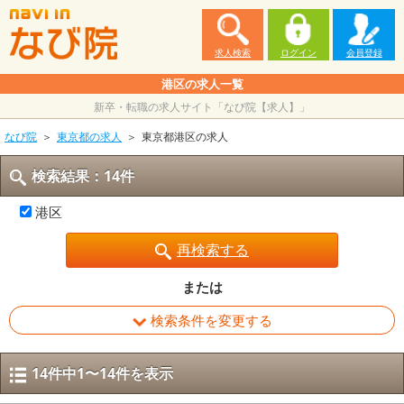
求人検索
ログイン
会員登録
港区の求人一覧
新卒・転職の求人サイト「なび院【求人】」
なび院
東京都の求人
東京都港区の求人
検索結果：14件
港区
再検索する
または
検索条件を変更する
14件中1〜14件を表示