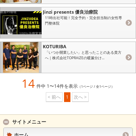
Jinzi presents 優良治療院
11時出社可能！完全予約・完全担当制の女性専
門整体院
KOTURIBA
「いつか開業したい」と思ったことのある貴方
へ｜株式会社TOPRAIZEの暖簾分け...
14
件中 1〜14件を表示
（1ページ / 全1ページ）
< 前へ
1
次へ >
サイトメニュー
ホーム