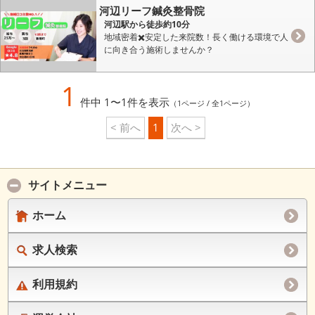
河辺リーフ鍼灸整骨院
河辺駅から徒歩約10分
地域密着✖️安定した来院数！長く働ける環境で人
に向き合う施術しませんか？
1
件中 1〜1件を表示
（1ページ / 全1ページ）
< 前へ
1
次へ >
サイトメニュー
ホーム
求人検索
利用規約