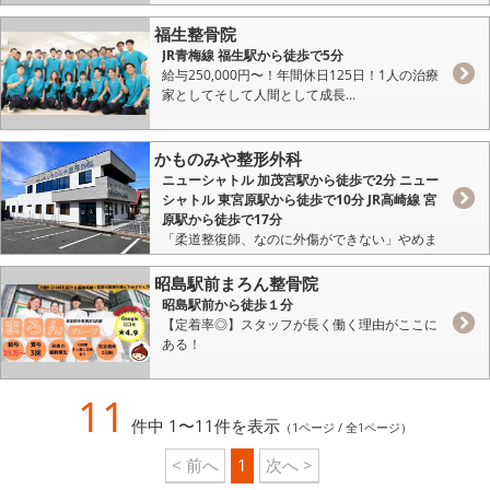
福生整骨院
JR青梅線 福生駅から徒歩で5分
給与250,000円〜！年間休日125日！1人の治療
家としてそして人間として成長...
かものみや整形外科
ニューシャトル 加茂宮駅から徒歩で2分 ニュー
シャトル 東宮原駅から徒歩で10分 JR高崎線 宮
原駅から徒歩で17分
「柔道整復師、なのに外傷ができない」やめま
せんか？
昭島駅前まろん整骨院
昭島駅前から徒歩１分
【定着率◎】スタッフが長く働く理由がここに
ある！
11
件中 1〜11件を表示
（1ページ / 全1ページ）
< 前へ
1
次へ >