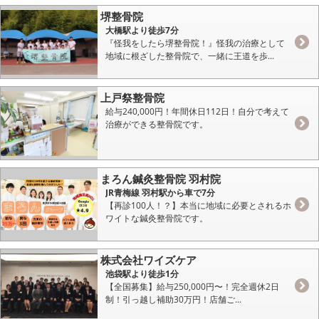
堺整骨院
大橋駅より徒歩7分
『怪我をしたら堺整骨院！』怪我の治療として
地域に根ざした整骨院で、一緒に王道を歩...
上戸祭整骨院
給与240,000円！年間休日112日！自分で考えて
治療ができる整骨院です。
まろん鍼灸整骨院 羽村院
JR青梅線 羽村駅から車で7分
【再診100人！？】本当に地域に必要とされるホ
ワイトな鍼灸整骨院です。
株式会社ワイズケア
池袋駅より徒歩1分
【全国募集】給与250,000円〜！完全週休2日
制！引っ越し補助30万円！店舗ご...