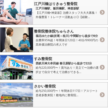
江戸川橋はりきゅう整骨院
江戸川橋駅、飯田橋駅、神楽坂駅
【江戸川橋•神楽坂】治療スタッフ大大大募集！
外傷豊富！トレーナー活動あり◎【経験...
整骨院整体院ちゅらさん
福北ゆたか線(折尾～桂川) 中間駅から徒歩で8分
自費率95%超！年間休日120日！40分/9900円の
高単価治療院の求人です
すみ整骨院
西鉄天神大牟田線 春日原駅から徒歩で22分
給与220,000円〜！賞与あり！見立て〜治療の選
択まで自分で考えて治療ができる...
さかい整骨院
給与250,000円〜！年間休日117日！アスリート
患者多数来院！敷地内に整骨院...