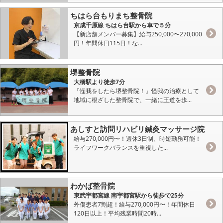
ちはら台もりまち整骨院
京成千原線 ちはら台駅から車で５分
【新店舗メンバー募集】給与250,000〜270,000
円！年間休日115日！な...
堺整骨院
大橋駅より徒歩7分
『怪我をしたら堺整骨院！』怪我の治療として
地域に根ざした整骨院で、一緒に王道を歩...
あしすと訪問リハビリ鍼灸マッサージ院
給与270,000円〜！週休3日制、時短勤務可能！
ライフワークバランスを重視した...
わかば整骨院
東武宇都宮線 南宇都宮駅から徒歩で25分
外傷患者7割超！給与270,000円〜！年間休日
120日以上！平均残業時間20時...