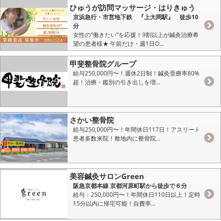
ひゅうが訪問マッサージ・はりきゅう
京浜急行・市営地下鉄 『上大岡駅』 徒歩10
分
女性の“働きたい”を応援！9割以上が鍼灸治療希
望の患者様★ 午前だけ・週1日O...
甲斐整骨院グループ
給与250,000円〜！週休2日制！鍼灸受療率80%
超！治療・鑑別の引き出しを増...
さかい整骨院
給与250,000円〜！年間休日117日！アスリート
患者多数来院！敷地内に整骨院...
美容鍼灸サロンGreen
阪急京都本線 京都河原町駅から徒歩で６分
給与：250,000円〜！年間休日110日以上！定時
15分以内に帰宅可能！自費率...