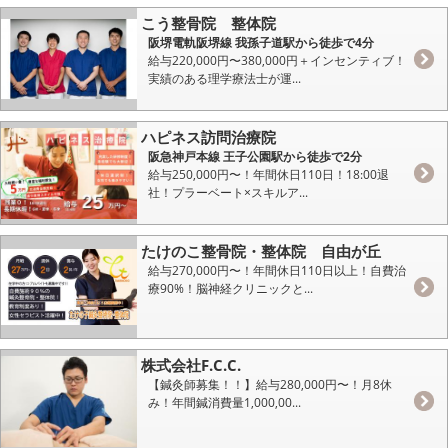
こう整骨院 整体院
阪堺電軌阪堺線 我孫子道駅から徒歩で4分
給与220,000円〜380,000円＋インセンティブ！
実績のある理学療法士が運...
ハピネス訪問治療院
阪急神戸本線 王子公園駅から徒歩で2分
給与250,000円〜！年間休日110日！18:00退
社！プラーベート×スキルア...
たけのこ整骨院・整体院 自由が丘
給与270,000円〜！年間休日110日以上！自費治
療90%！脳神経クリニックと...
株式会社F.C.C.
【鍼灸師募集！！】給与280,000円〜！月8休
み！年間鍼消費量1,000,00...