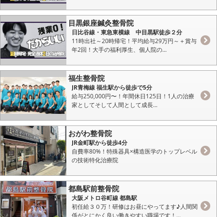
目黒銀座鍼灸整骨院
日比谷線・東急東横線 中目黒駅徒歩２分
11時出社～20時帰宅！平均給与29万円～＋賞与
年2回！大手の福利厚生、個人院の...
福生整骨院
JR青梅線 福生駅から徒歩で5分
給与250,000円〜！年間休日125日！1人の治療
家としてそして人間として成長...
おがわ整骨院
JR金町駅から徒歩4分
自費率80%！特殊器具×構造医学のトップレベル
の技術特化治療院
都島駅前整骨院
大阪メトロ谷町線 都島駅
初任給３０万！研修はお昼にやってます♪人間関
係がとにかく良い働きやすい職場です！...