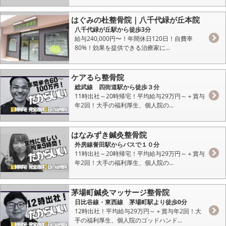
はぐみの杜整骨院｜八千代緑が丘本院
八千代緑が丘駅から徒歩3分
給与240,000円〜！年間休日120日！自費率
80%！効果を提供できる治療家に...
ケアるら整骨院
総武線 四街道駅から徒歩３分
11時出社～20時帰宅！平均給与29万円～＋賞与
年2回！大手の福利厚生、個人院の...
はなみずき鍼灸整骨院
外房線誉田駅からバスで１０分
11時出社～20時帰宅！平均給与29万円～＋賞与
年2回！大手の福利厚生、個人院の...
茅場町鍼灸マッサージ整骨院
日比谷線・東西線 茅場町駅より徒歩0分
12時出社！平均給与29万円～＋賞与年2回！大
手の福利厚生、個人院のゴッドハンド...